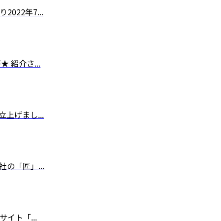
22年7...
 紹介さ...
立上げまし...
1社の「匠」...
イト「...