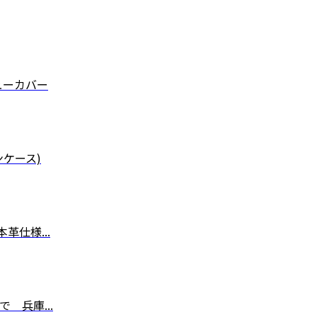
ューカバー
ケース)
仕様...
 兵庫...