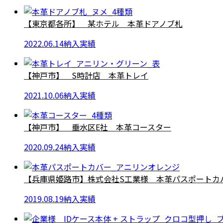
【東京都各所】 某ホテル 本革ドアノブ札
2022.06.14
納入実績
【神戸市】 S時計店 本革トレイ
2021.10.06
納入実績
【神戸市】 垂水区E社 本革コースター
2020.09.24
納入実績
【兵庫県姫路市】株式会社S工業様 本革パスポートカ
2019.08.19
納入実績