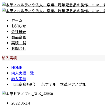
ホーム
お知らせ
会社概要
商品企画
実績一覧
お問合せ
納入実績
HOME
納入実績一覧
納入実績
【東京都各所】 某ホテル 本革ドアノブ札
2022.06.14